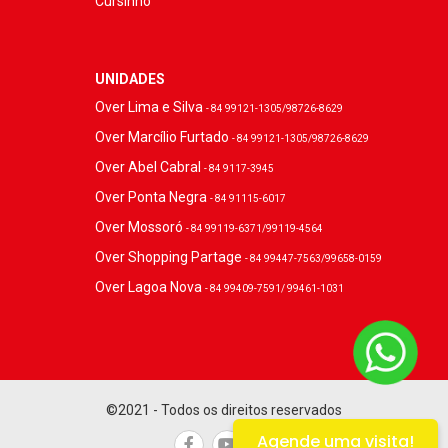
Cursinho
UNIDADES
Over Lima e Silva
- 84 99121-1305/98726-8629
Over Marcílio Furtado
- 84 99121-1305/98726-8629
Over Abel Cabral
- 84 9117-3945
Over Ponta Negra
- 84 91115-6017
Over Mossoró
- 84 99119-6371/99119-4564
Over Shopping Partage
- 84 99447-7563/99658-0159
Over Lagoa Nova
- 84 99409-7591/ 99461-1031
©2021 - Todos os direitos reservados
Agende uma visita!