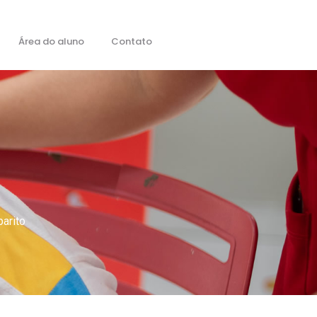
Área do aluno
Contato
arito