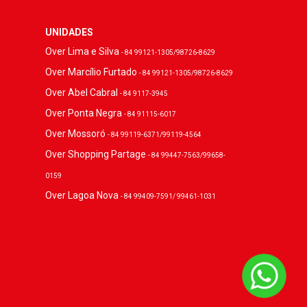
UNIDADES
Over Lima e Silva
- 84 99121-1305/98726-8629
Over Marcílio Furtado
- 84 99121-1305/98726-8629
Over Abel Cabral
- 84 9117-3945
Over Ponta Negra
- 84 91115-6017
Over Mossoró
- 84 99119-6371/99119-4564
Over Shopping Partage
- 84 99447-7563/99658-
0159
Over Lagoa Nova
- 84 99409-7591/ 99461-1031