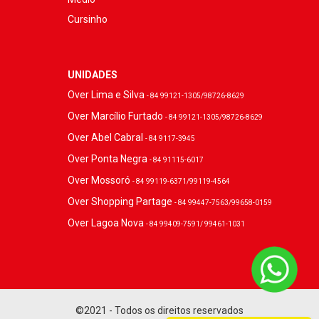
Cursinho
UNIDADES
Over Lima e Silva
- 84 99121-1305/98726-8629
Over Marcílio Furtado
- 84 99121-1305/98726-8629
Over Abel Cabral
- 84 9117-3945
Over Ponta Negra
- 84 91115-6017
Over Mossoró
- 84 99119-6371/99119-4564
Over Shopping Partage
- 84 99447-7563/99658-0159
Over Lagoa Nova
- 84 99409-7591/ 99461-1031
©2021 - Todos os direitos reservados