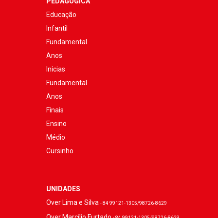
PEDAGÓGICA
Educação
Infantil
Fundamental
Anos
Inicias
Fundamental
Anos
Finais
Ensino
Médio
Cursinho
UNIDADES
Over Lima e Silva
- 84 99121-1305/98726-8629
Over Marcílio Furtado
- 84 99121-1305/98726-8629