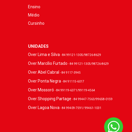
Ensino
Médio
Cursinho
UNIDADES
Over Lima e Silva
- 84 99121-1305/98726-8629
Over Marcílio Furtado
- 84 99121-1305/98726-8629
Over Abel Cabral
- 84 9117-3945
Over Ponta Negra
- 84 91115-6017
Over Mossoró
- 84 99119-6371/99119-4564
Over Shopping Partage
- 84 99447-7563/99658-0159
Over Lagoa Nova
- 84 99409-7591/ 99461-1031