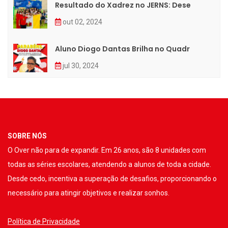
Resultado do Xadrez no JERNS: Dese
out 02, 2024
Aluno Diogo Dantas Brilha no Quadr
jul 30, 2024
SOBRE NÓS
O Over não para de expandir. Em 26 anos, são 8 unidades com
todas as séries escolares, atendendo a alunos de toda a cidade.
Desde cedo, incentiva a superação de desafios, proporcionando o
necessário para atingir objetivos e realizar sonhos.
Política de Privacidade