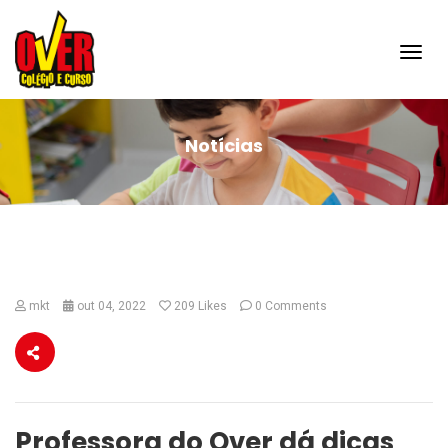
Toggl
navig
Notícias
mkt
out 04, 2022
209
Likes
0 Comments
Professora do Over dá dicas