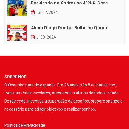
Resultado do Xadrez no JERNS: Dese
out 02, 2024
Aluno Diogo Dantas Brilha no Quadr
jul 30, 2024
SOBRE NÓS
O Over não para de expandir. Em 26 anos, são 8 unidades com
todas as séries escolares, atendendo a alunos de toda a cidade.
Desde cedo, incentiva a superação de desafios, proporcionando o
necessário para atingir objetivos e realizar sonhos.
Política de Privacidade