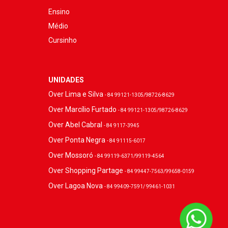
Ensino
Médio
Cursinho
UNIDADES
Over Lima e Silva
- 84 99121-1305/98726-8629
Over Marcílio Furtado
- 84 99121-1305/98726-8629
Over Abel Cabral
- 84 9117-3945
Over Ponta Negra
- 84 91115-6017
Over Mossoró
- 84 99119-6371/99119-4564
Over Shopping Partage
- 84 99447-7563/99658-0159
Over Lagoa Nova
- 84 99409-7591/ 99461-1031