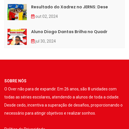
Resultado do Xadrez no JERNS: Dese
out 02, 2024
Aluno Diogo Dantas Brilha no Quadr
jul 30, 2024
SOBRE NÓS
O Over não para de expandir. Em 26 anos, são 8 unidades com
todas as séries escolares, atendendo a alunos de toda a cidade.
Desde cedo, incentiva a superação de desafios, proporcionando o
necessário para atingir objetivos e realizar sonhos.