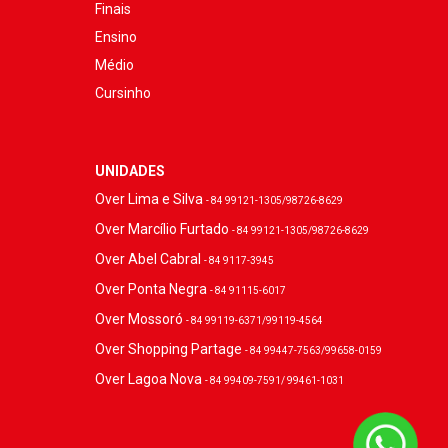
Finais
Ensino
Médio
Cursinho
UNIDADES
Over Lima e Silva
- 84 99121-1305/98726-8629
Over Marcílio Furtado
- 84 99121-1305/98726-8629
Over Abel Cabral
- 84 9117-3945
Over Ponta Negra
- 84 91115-6017
Over Mossoró
- 84 99119-6371/99119-4564
Over Shopping Partage
- 84 99447-7563/99658-0159
Over Lagoa Nova
- 84 99409-7591/ 99461-1031